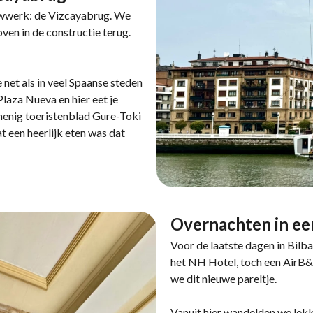
uwwerk: de Vizcayabrug. We
ven in de constructie terug.
net als in veel Spaanse steden
Plaza Nueva en hier eet je
menig toeristenblad Gure-Toki
 een heerlijk eten was dat
Overnachten in ee
Voor de laatste dagen in Bilb
het NH Hotel, toch een AirB&B
we dit nieuwe pareltje.
Vanuit hier wandelden we lekk