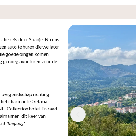
ische reis door Spanje. Na ons
een auto te huren die we later
 alle goede dingen komen
og genoeg avonturen voor de
berglandschap richting
 het charmante Getaria.
H Collection hotel. En raad
almannen, dit keer van
en!
*knipoog*