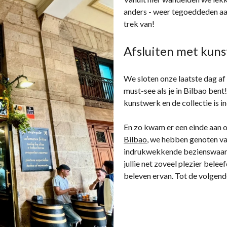
anders - weer tegoeddeden aan
trek van!
Afsluiten met kun
We sloten onze laatste dag a
must-see als je in Bilbao bent
kunstwerk en de collectie is 
En zo kwam er een einde aan 
Bilbao
, we hebben genoten van
indrukwekkende bezienswaard
jullie net zoveel plezier belee
beleven ervan. Tot de volgende