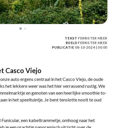
TEKST
FERRIS TER MEER
BEELD
FERRIS TER MEER
PUBLICATIE
08-10-2024 | 00:00
t Casco Viejo
onze auto ergens centraal in het Casco Viejo, de oude
s het lekkere weer was het hier verrassend rustig. We
ommelmarktje en genoten van een heerlijke smoothie to-
gaan in het speeltuintje. Je bent tenslotte nooit te oud
 Funicular, een kabeltrammetje, omhoog naar het
eb je een prachtig panoramisch uitzicht over de