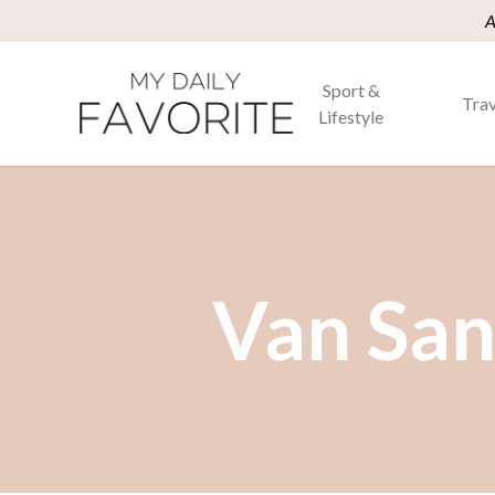
A
Sport &
Trav
Lifestyle
Van San