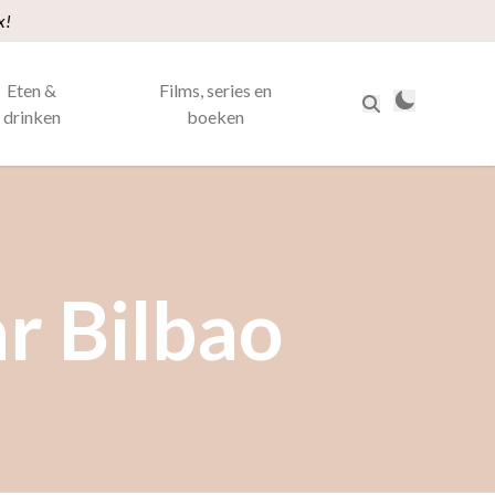
x!
Eten &
Films, series en
drinken
boeken
r Bilbao