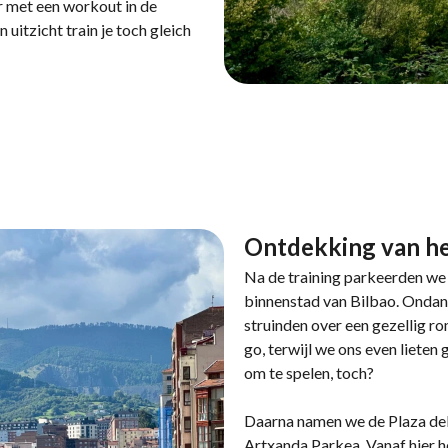
 met een workout in de
uitzicht train je toch gleich
Ontdekking van he
Na de training parkeerden we 
binnenstad van Bilbao. Ondank
struinden over een gezellig r
go, terwijl we ons even lieten 
om te spelen, toch?
Daarna namen we de Plaza del
Artxanda Parkea. Vanaf hier h