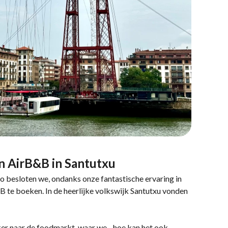
n AirB&B in Santutxu
ao besloten we, ondanks onze fantastische ervaring in
 te boeken. In de heerlijke volkswijk Santutxu vonden
er naar de foodmarkt, waar we - hoe kan het ook