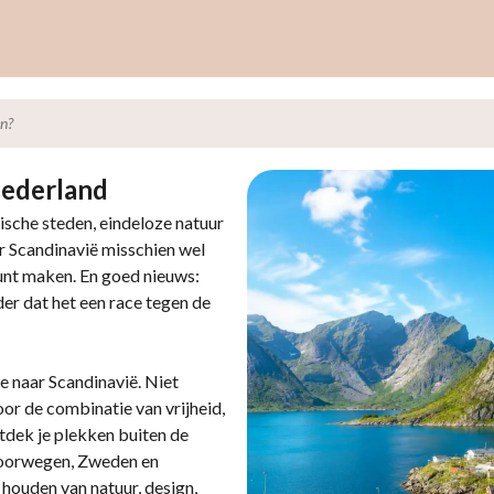
en?
Nederland
ische steden, eindeloze natuur
r Scandinavië misschien wel
unt maken. En goed nieuws:
der dat het een race tegen de
 naar Scandinavië. Niet
r de combinatie van vrijheid,
tdek je plekken buiten de
 Noorwegen, Zweden en
 houden van natuur, design,