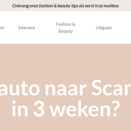
Ontvang onze fashion & beauty tips als eerst in je mailbox
Fashion &
el
Interieur
Uitgaan
Beauty
auto naar Sca
in 3 weken?