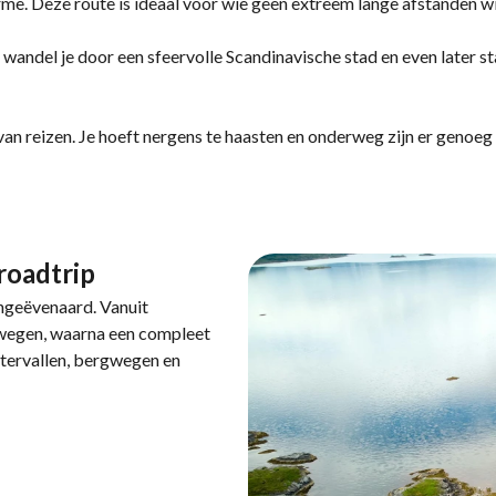
e. Deze route is ideaal voor wie geen extreem lange afstanden wil
 wandel je door een sfeervolle Scandinavische stad en even later st
van reizen. Je hoeft nergens te haasten en onderweg zijn er genoeg
roadtrip
ngeëvenaard. Vanuit
wegen, waarna een compleet
atervallen, bergwegen en