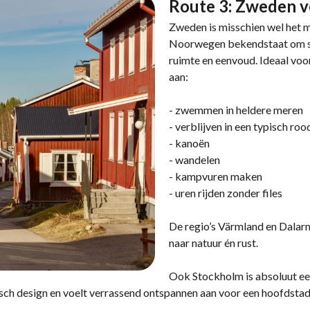
Route 3: Zweden v
Zweden is misschien wel het 
Noorwegen bekendstaat om spe
ruimte en eenvoud. Ideaal voo
aan:
- zwemmen in heldere meren
- verblijven in een typisch ro
- kanoën
- wandelen
- kampvuren maken
- uren rijden zonder files
De regio’s Värmland en Dalarn
naar natuur én rust.
Ook Stockholm is absoluut ee
ch design en voelt verrassend ontspannen aan voor een hoofdstad