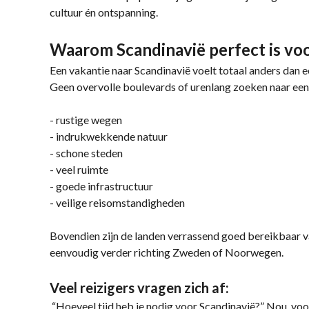
cultuur én ontspanning.
Waarom Scandinavië perfect is voo
Een vakantie naar Scandinavië voelt totaal anders dan 
Geen overvolle boulevards of urenlang zoeken naar een
- rustige wegen
- indrukwekkende natuur
- schone steden
- veel ruimte
- goede infrastructuur
- veilige reisomstandigheden
Bovendien zijn de landen verrassend goed bereikbaar va
eenvoudig verder richting Zweden of Noorwegen.
Veel reizigers vragen zich af:
“Hoeveel tijd heb je nodig voor Scandinavië?” Nou, voor