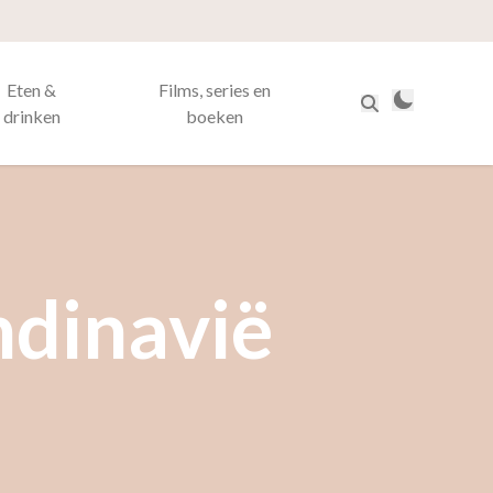
Eten &
Films, series en
drinken
boeken
ndinavië