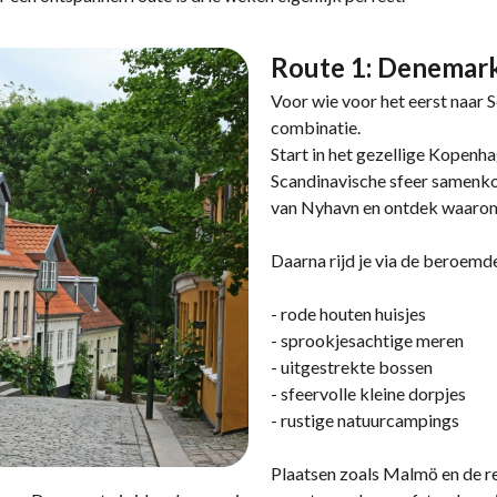
Route 1: Denemar
Voor wie voor het eerst naar Sc
combinatie.
Start in het gezellige Kopenh
Scandinavische sfeer samenko
van Nyhavn en ontdek waarom d
Daarna rijd je via de beroem
- rode houten huisjes
- sprookjesachtige meren
- uitgestrekte bossen
- sfeervolle kleine dorpjes
- rustige natuurcampings
Plaatsen zoals Malmö en de re