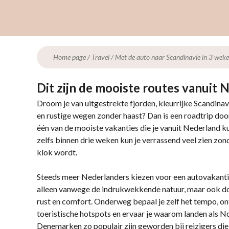
Home page
/
Travel
/
Met de auto naar Scandinavië in 3 wek
Dit zijn de mooiste routes vanuit 
Droom je van uitgestrekte fjorden, kleurrijke Scandinav
en rustige wegen zonder haast? Dan is een roadtrip doo
één van de mooiste vakanties die je vanuit Nederland k
zelfs binnen drie weken kun je verrassend veel zien zon
klok wordt.
Steeds meer Nederlanders kiezen voor een autovakantie
alleen vanwege de indrukwekkende natuur, maar ook doo
rust en comfort. Onderweg bepaal je zelf het tempo, on
toeristische hotspots en ervaar je waarom landen als
Denemarken zo populair zijn geworden bij reizigers die