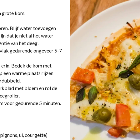
n grote kom.
oeren. Blijf water toevoegen
n dat je niet al het water
entie van het deeg.
rvlak gedurende ongeveer 5-7
eg erin. Bedek de kom met
op een warme plaats rijzen
erdubbeld.
werkblad met bloem en rol de
eegroller.
m voor gedurende 5 minuten.
ignons, ui, courgette)