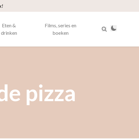
x!
Eten &
Films, series en
drinken
boeken
de pizza