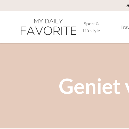
A
Sport &
Trav
Lifestyle
Geniet 