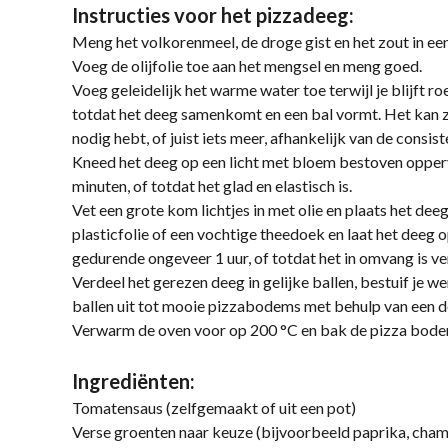
Instructies voor het pizzadeeg:
Meng het volkorenmeel, de droge gist en het zout in ee
Voeg de olijfolie toe aan het mengsel en meng goed.
Voeg geleidelijk het warme water toe terwijl je blijft r
totdat het deeg samenkomt en een bal vormt. Het kan zij
nodig hebt, of juist iets meer, afhankelijk van de consist
Kneed het deeg op een licht met bloem bestoven oppe
minuten, of totdat het glad en elastisch is.
Vet een grote kom lichtjes in met olie en plaats het de
plasticfolie of een vochtige theedoek en laat het deeg 
gedurende ongeveer 1 uur, of totdat het in omvang is v
Verdeel het gerezen deeg in gelijke ballen, bestuif je 
ballen uit tot mooie pizzabodems met behulp van een d
Verwarm de oven voor op 200 °C en bak de pizza bode
Ingrediënten:
Tomatensaus (zelfgemaakt of uit een pot)
Verse groenten naar keuze (bijvoorbeeld paprika, champ