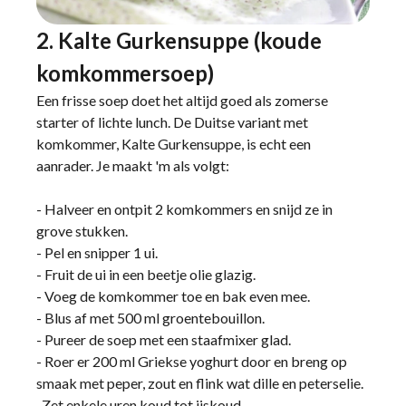
2. Kalte Gurkensuppe (koude
komkommersoep)
Een frisse soep doet het altijd goed als zomerse
starter of lichte lunch. De Duitse variant met
komkommer, Kalte Gurkensuppe, is echt een
aanrader. Je maakt 'm als volgt:
- Halveer en ontpit 2 komkommers en snijd ze in
grove stukken.
- Pel en snipper 1 ui.
- Fruit de ui in een beetje olie glazig.
- Voeg de komkommer toe en bak even mee.
- Blus af met 500 ml groentebouillon.
- Pureer de soep met een staafmixer glad.
- Roer er 200 ml Griekse yoghurt door en breng op
smaak met peper, zout en flink wat dille en peterselie.
-Zet enkele uren koud tot ijskoud.