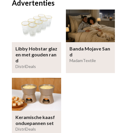
Advertenties
Libby Hobstar glaz
Banda Mojave San
en met gouden ran
d
d
MadamTextile
DistriDeals
Keramische kaasf
onduepannen set
DistriDeals