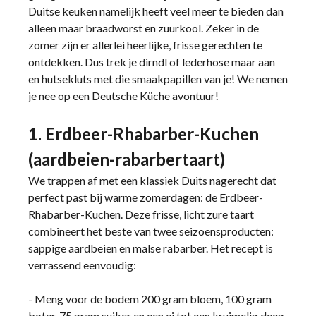
Duitse keuken namelijk heeft veel meer te bieden dan
alleen maar braadworst en zuurkool. Zeker in de
zomer zijn er allerlei heerlijke, frisse gerechten te
ontdekken. Dus trek je dirndl of lederhose maar aan
en hutsekluts met die smaakpapillen van je! We nemen
je nee op een Deutsche Küche avontuur!
1. Erdbeer-Rhabarber-Kuchen
(aardbeien-rabarbertaart)
We trappen af met een klassiek Duits nagerecht dat
perfect past bij warme zomerdagen: de Erdbeer-
Rhabarber-Kuchen. Deze frisse, licht zure taart
combineert het beste van twee seizoensproducten:
sappige aardbeien en malse rabarber. Het recept is
verrassend eenvoudig:
- Meng voor de bodem 200 gram bloem, 100 gram
boter, 75 gram suiker en een ei tot een kruimelig deeg