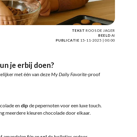
TEKST
ROOS DE JAGER
BEELD
AI
PUBLICATIE
15-11-2025 | 00:00
un je erbij doen?
elijker met één van deze
My Daily Favorite
-proof
ocolade en
dip
de pepernoten voor een luxe touch.
ng meerdere kleuren chocolade door elkaar.
f amandelen fijn en
rol
de bolletjes erdoor.