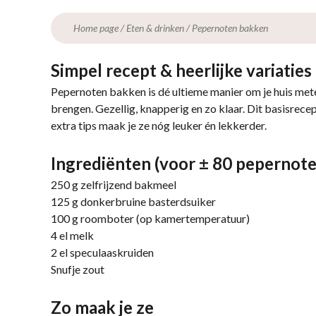
Home page
/
Eten & drinken
/
Pepernoten bakken
Simpel recept & heerlijke variaties
Pepernoten bakken is dé ultieme manier om je huis mete
brengen. Gezellig, knapperig en zo klaar. Dit basisrece
extra tips maak je ze nóg leuker én lekkerder.
Ingrediënten (voor ± 80 pepernote
250 g zelfrijzend bakmeel
125 g donkerbruine basterdsuiker
100 g roomboter (op kamertemperatuur)
4 el melk
2 el speculaaskruiden
Snufje zout
Zo maak je ze