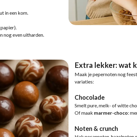
ut in een kom.
papier).
n nog even uitharden.
Extra lekker: wat k
Maak je pepernoten nog feest
variaties:
Chocolade
Smelt pure, melk- of witte ch
Of maak
marmer-choco
: me
Noten & crunch
Hak pecannoten, hazelnoten o