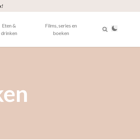
x!
Eten &
Films, series en
drinken
boeken
ken