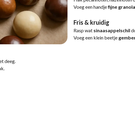
Voeg een handje
fijne granol
Fris & kruidig
Rasp wat
sinaasappelschil
do
Voeg een klein beetje
gembe
et deeg.
ak.