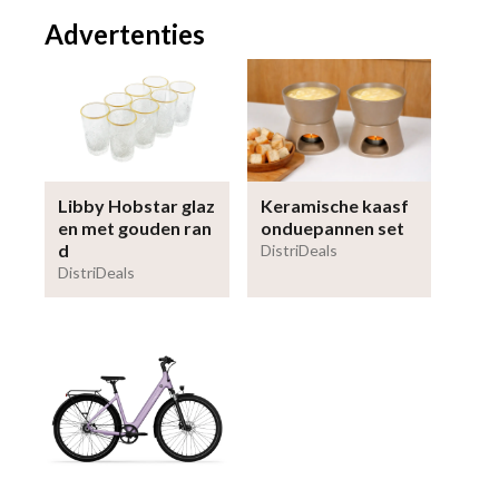
Advertenties
Libby Hobstar glaz
Keramische kaasf
en met gouden ran
onduepannen set
d
DistriDeals
DistriDeals