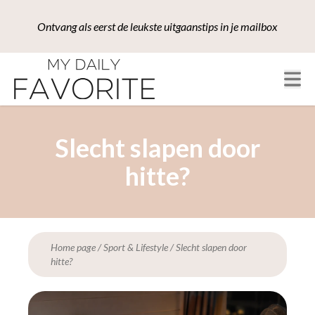
Ontvang als eerst de leukste uitgaanstips in je mailbox
Slecht slapen door
hitte?
Home page
/
Sport & Lifestyle
/
Slecht slapen door
hitte?