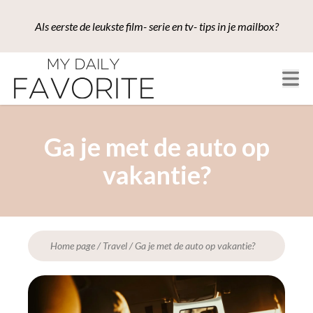
Als eerste de leukste film- serie en tv- tips in je mailbox?
Ga je met de auto op
vakantie?
Home page
/
Travel
/
Ga je met de auto op vakantie?