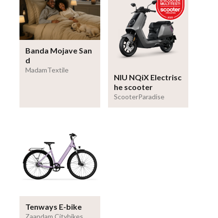
Banda Mojave San
d
MadamTextile
NIU NQiX Electrisc
he scooter
ScooterParadise
Tenways E-bike
Zaandam Citybikes