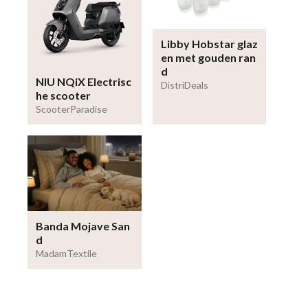
Libby Hobstar glaz
en met gouden ran
d
NIU NQiX Electrisc
DistriDeals
he scooter
ScooterParadise
Banda Mojave San
d
MadamTextile