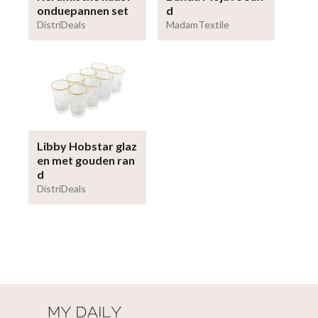
onduepannen set
d
DistriDeals
MadamTextile
Libby Hobstar glaz
en met gouden ran
d
DistriDeals