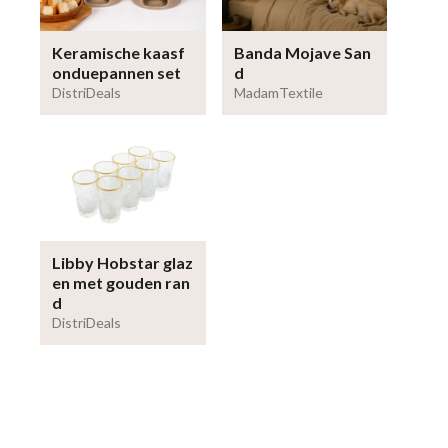
Keramische kaasf
Banda Mojave San
onduepannen set
d
DistriDeals
MadamTextile
Libby Hobstar glaz
en met gouden ran
d
DistriDeals