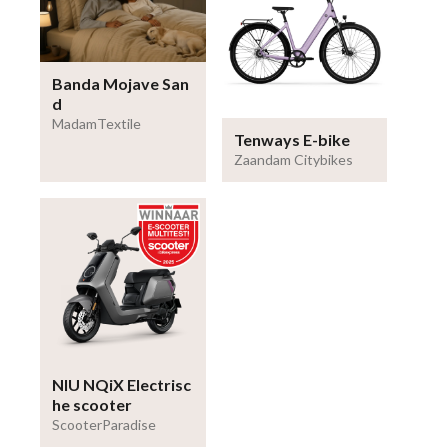
Banda Mojave San
d
MadamTextile
Tenways E-bike
Zaandam Citybikes
NIU NQiX Electrisc
he scooter
ScooterParadise