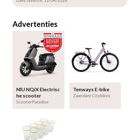
Daily favorite: 12/04/2026
Advertenties
NIU NQiX Electrisc
Tenways E-bike
he scooter
Zaandam Citybikes
ScooterParadise