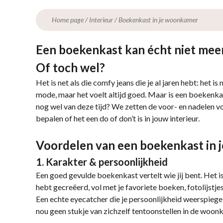
Home page
/
Interieur
/
Boekenkast in je woonkamer
Een boekenkast kan écht niet mee
Of toch wel?
Het is net als die comfy jeans die je al jaren hebt: het is 
mode, maar het voelt altijd goed. Maar is een boekenk
nog wel van deze tijd? We zetten de voor- en nadelen voor
bepalen of het een do of don’t is in jouw interieur.
Voordelen van een boekenkast in
1. Karakter & persoonlijkheid
Een goed gevulde boekenkast vertelt wie jij bent. Het is a
hebt gecreëerd, vol met je favoriete boeken, fotolijstje
Een echte eyecatcher die je persoonlijkheid weerspiegelt
nou geen stukje van zichzelf tentoonstellen in de woo