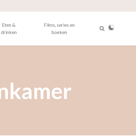
Eten &
Films, series en
drinken
boeken
onkamer