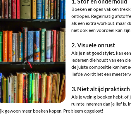
1. Stof en onderhoud
Boeken en open vakken trekke
ontlopen. Regelmatig afstoffen 
als een extra workout, maar 
niet ook een voordeel kan zijn
2. Visuele onrust
Als je niet goed stylet, kan e
iedereen die houdt van een clea
de juiste compositie kan het 
liefde wordt het een meester
3. Niet altijd praktisch
Als je weinig boeken hebt, of 
ruimte innemen dan je lief is.
rlijk gewoon meer boeken kopen. Probleem opgelost!