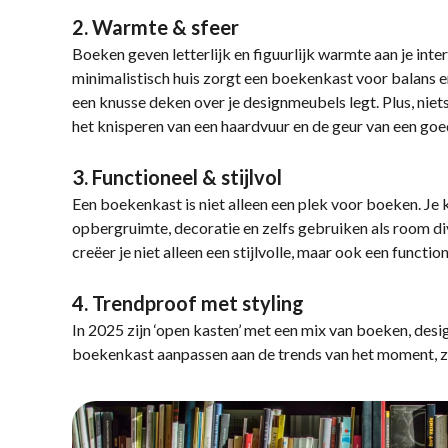
2. Warmte & sfeer
Boeken geven letterlijk en figuurlijk warmte aan je inte
minimalistisch huis zorgt een boekenkast voor balans en 
een knusse deken over je designmeubels legt. Plus, niets
het knisperen van een haardvuur en de geur van een go
3. Functioneel & stijlvol
Een boekenkast is niet alleen een plek voor boeken. Je
opbergruimte, decoratie en zelfs gebruiken als room d
creëer je niet alleen een stijlvolle, maar ook een funct
4. Trendproof met styling
In 2025 zijn ‘open kasten’ met een mix van boeken, desig
boekenkast aanpassen aan de trends van het moment, zond